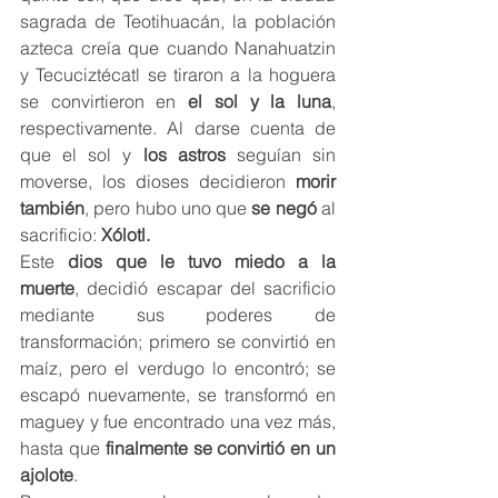
sagrada de Teotihuacán, la población 
azteca creía que cuando Nanahuatzin 
y Tecuciztécatl se tiraron a la hoguera 
se convirtieron en 
el sol y la luna
, 
respectivamente. Al darse cuenta de 
que el sol y 
los astros
 seguían sin 
moverse, los dioses decidieron 
morir 
también
, pero hubo uno que 
se negó
 al 
sacrificio:
 Xólotl.
Este 
dios que le tuvo miedo a la 
muerte
, decidió escapar del sacrificio 
mediante sus poderes de 
transformación; primero se convirtió en 
maíz, pero el verdugo lo encontró; se 
escapó nuevamente, se transformó en 
maguey y fue encontrado una vez más, 
hasta que 
finalmente se convirtió en un 
ajolote
.