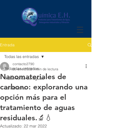
Entrada
Todas las entradas
contacto2790
Todas las entradas
26 ene 2022
1 min de lectura
Nanomateriales de
Tratamiento de aguas
carbono: explorando una
La industria
opción más para el
tratamiento de aguas
residuales.🔬💧
Actualizado:
22 mar 2022