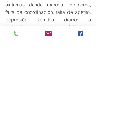
síntomas desde mareos, temblores, 
falta de coordinación, falta de apetito, 
depresión, vómitos, diarrea o 
salivación excesiva, convulsiones o 
hasta la muerte.
Ver todo
Entradas recientes