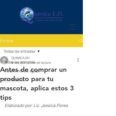
Entrada
Todas las entradas
QUIMICA EH
Todas las entradas
8 nov 2021
2 min de lectura
Antes de comprar un
Tratamiento de aguas
producto para tu
La industria
mascota, aplica estos 3
tips
Elaborado por: Lic. Jessica Flores 