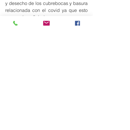
y desecho de los cubrebocas y basura 
relacionada con el covid ya que esto 
se verá reflejado en una mayor 
protección ambiental para nuestro 
planeta a futuro.