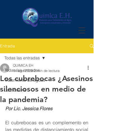
Entrada
Todas las entradas
QUIMICA EH
Todas las entradas
14 ago 2020
2 min de lectura
Los cubrebocas ¿Asesinos
Tratamiento de aguas
silenciosos en medio de
La industria
la pandemia?
Por Lic. Jessica Flores 
El cubrebocas es un complemento en 
las medidas de distanciamiento social 